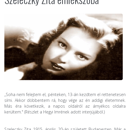
„Soha nem felejtem el, pénteken, 13-án kezdtem el rettenetesen
sírni. Akkor döbbentem rá, hogy vége az én addigi életemnek.
Más éra következik, a napos oldalról az árnyékos oldalra
kerültem." (Részlet a Hegyi Imrének adott interjújából.)
Szeleczky Zita 1915. április 20-án született Budapesten. Már a