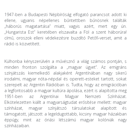
1947-ben a Budapesti Népbíróság elfogató parancsot adott ki
ellene, ugyanis népellenes bűntettben bűnösnek találták
„háborús magatartása” miatt, vagyis azért, mert egy ún.
„Hungarista Est” keretében elszavalta a Föl a szent háborúra!
című, oroszok elleni védekezésre buzdító Petőfi-verset, amit a
rádió is közvetített.
Külhonba kényszerülvén a művésznő a világ számos pontján, s
minden fronton szolgálta a „magyar ügyet”. Az emigráns
színjátszás kiemelkedő alakjaként Argentínában nagy sikerű
irodalmi, magyar nóta-népdal és operett-esteket tartott, sokat
szerepelt az Argentin Rádióban is. Tudta, hogy az emigrációban
a legfontosabb a magyar kultúra ápolása, ezért is alapította meg
1951-ben az Argentínai Magyar Nemzeti Színházat.
Elkötelezetten kiállt a magyarságtudat erősítése mellett: magyar
színházat, magyar színjátszó társulatokat alapított és
támogatott, játszott a legeldugottabb, kicsiny magyar házakban
éppúgy, mint az óriási létszámú magyar kolóniák nagy
színházaiban.