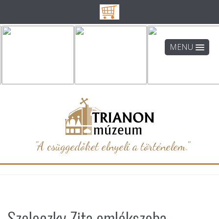
MENU
"A csüggedőket elnyeli a történelem."
Szeleczky Zita emlékszoba