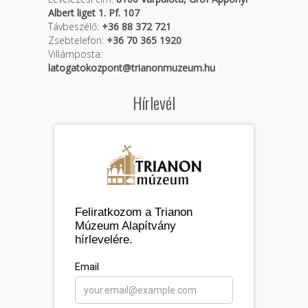
Albert liget 1. Pf. 107
Távbeszélő:
+36 88 372 721
Zsebtelefon:
+36 70 365 1920
Villámposta:
latogatokozpont@trianonmuzeum.hu
Hírlevél