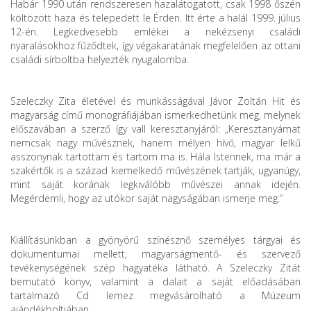
Habár 1990 után rendszeresen hazalátogatott, csak 1998 őszén
költözött haza és telepedett le Érden. Itt érte a halál 1999. július
12-én. Legkedvesebb emlékei a nekézsenyi családi
nyaralásokhoz fűződtek, így végakaratának megfelelően az ottani
családi sírboltba helyezték nyugalomba.
Szeleczky Zita életével és munkásságával Jávor Zoltán Hit és
magyarság című monográfiájában ismerkedhetünk meg, melynek
előszavában a szerző így vall keresztanyjáról: „Keresztanyámat
nemcsak nagy művésznek, hanem mélyen hívő, magyar lelkű
asszonynak tartottam és tartom ma is. Hála Istennek, ma már a
szakértők is a század kiemelkedő művészének tartják, ugyanúgy,
mint saját korának legkiválóbb művészei annak idején.
Megérdemli, hogy az utókor saját nagyságában ismerje meg.”
Kiállításunkban a gyönyörű színésznő személyes tárgyai és
dokumentumai mellett, magyarságmentő- és szervező
tevékenységének szép hagyatéka látható. A Szeleczky Zitát
bemutató könyv, valamint a dalait a saját előadásában
tartalmazó Cd lemez megvásárolható a Múzeum
ajándékboltjában.