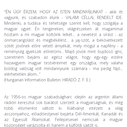
"ÉN ÚGY ÉRZEM, HOGY AZ ISTEN MINDNYÁJUNKAT - akik itt
vagyunk, és szabadon élünk - VALAMI CÉLLAL RENDELT IDE.
Mindenki, a tudása és tehetsége szerint kell, hogy szolgálja a
magyar ügyet. Én tengereken, világrészeken át magammal
hoztam a mi magyar költőink lelkét... a nevetést a sírást - az
önmarcangolást és megbékélést... a jaj-szót, a bekövetkezett
sötét jövőnek előre vetett árnyékát, mely mögül a napfény - a
reménység igyekszik előretörni... Majd jövök mint bujdosó igric,
szeretném bejárni az egész világot, hogy egy-egy estére
hazavigyem magyar testvéreimet egy országba, mely valaha
boldog valóság volt mindannyiunk számára - ma pedig fájó...
elérhetetlen álom...”
(Hungarian Information Bulletin: HIRADÓ Z. F. E.)
Az 1956-os magyar szabadságharc idején az argentin állami
rádión keresztül sok barátot szerzett a magyarságnak, és még
több elismerést váltott ki. Kiáltványt intézett a világ
asszonyaihoz, előadóestjeivel bejárta Dél-Amerikát, Kanadát és
az Egyesült Államokat. Fellépéseivel nemcsak a magyar
közönséget varázsolta el, hanem a külföldi sajtót is.