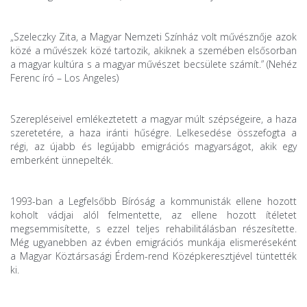
„Szeleczky Zita, a Magyar Nemzeti Színház volt művésznője azok
közé a művészek közé tartozik, akiknek a szemében elsősorban
a magyar kultúra s a magyar művészet becsülete számít.” (Nehéz
Ferenc író – Los Angeles)
Szerepléseivel emlékeztetett a magyar múlt szépségeire, a haza
szeretetére, a haza iránti hűségre. Lelkesedése összefogta a
régi, az újabb és legújabb emigrációs magyarságot, akik egy
emberként ünnepelték.
1993-ban a Legfelsőbb Bíróság a kommunisták ellene hozott
koholt vádjai alól felmentette, az ellene hozott ítéletet
megsemmisítette, s ezzel teljes rehabilitálásban részesítette.
Még ugyanebben az évben emigrációs munkája elismeréseként
a Magyar Köztársasági Érdem-rend Középkeresztjével tüntették
ki.