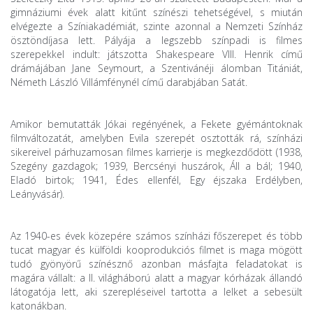
gimnáziumi évek alatt kitűnt színészi tehetségével, s miután
elvégezte a Színiakadémiát, szinte azonnal a Nemzeti Színház
ösztöndíjasa lett. Pályája a legszebb színpadi is filmes
szerepekkel indult: játszotta Shakespeare VIII. Henrik című
drámájában Jane Seymourt, a Szentivánéji álomban Titániát,
Németh László Villámfénynél című darabjában Satát.
Amikor bemutatták Jókai regényének, a Fekete gyémántoknak
filmváltozatát, amelyben Evila szerepét osztották rá, színházi
sikereivel párhuzamosan filmes karrierje is megkezdődött (1938,
Szegény gazdagok; 1939, Bercsényi huszárok, Áll a bál; 1940,
Eladó birtok; 1941, Édes ellenfél, Egy éjszaka Erdélyben,
Leányvásár).
Az 1940-es évek közepére számos színházi főszerepet és több
tucat magyar és külföldi kooprodukciós filmet is maga mögött
tudó gyönyörű színésznő azonban másfajta feladatokat is
magára vállalt: a II. világháború alatt a magyar kórházak állandó
látogatója lett, aki szerepléseivel tartotta a lelket a sebesült
katonákban.