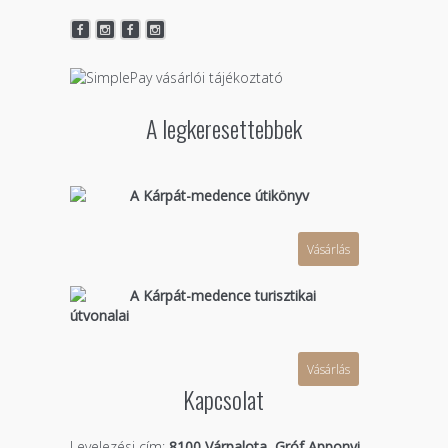
A legkeresettebbek
A Kárpát-medence útikönyv
Vásárlás
A Kárpát-medence turisztikai
útvonalai
Vásárlás
Kapcsolat
Levelezési cím:
8100 Várpalota, Gróf Apponyi