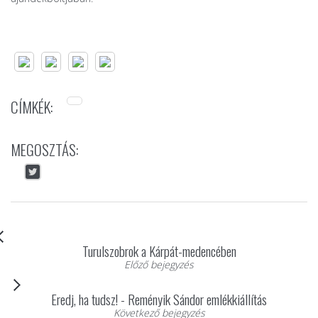
CÍMKÉK:
MEGOSZTÁS:
Turulszobrok a Kárpát-medencében
Előző bejegyzés
Eredj, ha tudsz! - Reményik Sándor emlékkiállítás
Következő bejegyzés