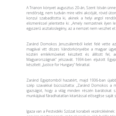
A Trianon könyvet augusztus 20-án, Szent István ünne
rendőrség, nem tudván mire vélni akcióját, rövid úto
konzul szabadította ki, akinek a helyi angol rend
elismeréssel jelentette ki: „Amely nemzetnek ilyen l
egyszerű asztaloslegény, az a nemzet nem veszhet el.
Zaránd Domokos Jeruzsálemből kelet felé vette az 
magával vitt díszes Vándorkönyvébe a magyar ügyet
köztéri emlékműveket készített és állított fel,
Magyarországnak” jelszavát. 1934-ben eljutott Egy
készített „Justice for Hungary” felirattal.
Zaránd Egyiptomból hazatért, majd 1936-ban újabb m
szép szavakkal búcsúztatta: „Zaránd Domokos a mai 
igazságot, hogy a világ minden részén barátokat 
munkájával fáradhatatlan kitartással elősegítse saját
Igaza van a Pestvidéki Szózat korabeli vezércikkéne