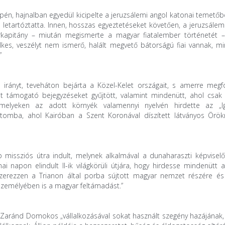
pén, hajnalban egyedül kicipelte a jeruzsálemi angol katonai temetőb
n letartóztatta. Innen, hosszas egyeztetéseket követően, a jeruzsále
őrkapitány – miután megismerte a magyar fiatalember történetét –
elkes, veszélyt nem ismerő, halált megvető bátorságú fiai vannak, m
”
irányt, teveháton bejárta a Közel-Kelet országait, s amerre megfo
 támogató bejegyzéseket gyűjtött, valamint mindenütt, ahol csak l
 amelyeken az adott környék valamennyi nyelvén hirdette az „I
iptomba, ahol Kairóban a Szent Koronával díszített látványos Örö
issziós útra indult, melynek alkalmával a dunaharaszti képviselő-
napon elindult II-ik világkörüli útjára, hogy hirdesse mindenütt 
szerezzen a Trianon által porba sújtott magyar nemzet részére és
 személyében is a magyar feltámadást.”
k: Zaránd Domokos „vállalkozásával sokat használt szegény hazájának