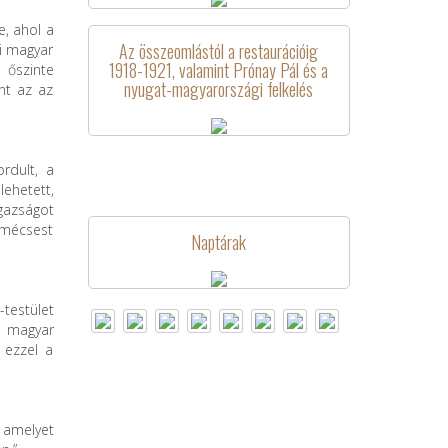
e, ahol a
Az összeomlástól a restaurációig
mi magyar
1918-1921, valamint Prónay Pál és a
 őszinte
nyugat-magyarországi felkelés
int az az
rdult, a
ehetett,
gazságot
kmécsest
Naptárak
testület
a magyar
 ezzel a
, amelyet