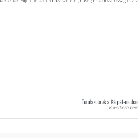
álkoznak. Álljon példája a hazaszeretet, hűség és áldozatosság oltárá
Turulszobrok a Kárpát-meden
Következő beje