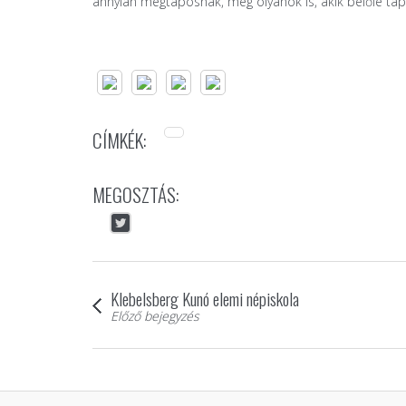
annyian megtaposnak, még olyanok is, akik belőle tápl
CÍMKÉK:
MEGOSZTÁS:
Klebelsberg Kunó elemi népiskola
Előző bejegyzés