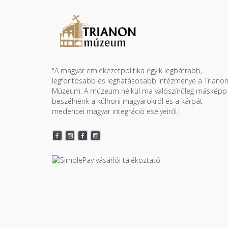
"A magyar emlékezetpolitika egyik legbátrabb,
legfontosabb és leghatásosabb intézménye a Triano
Múzeum. A múzeum nélkül ma valószínűleg másképp
beszélnénk a külhoni magyarokról és a kárpát-
medencei magyar integráció esélyeiről."