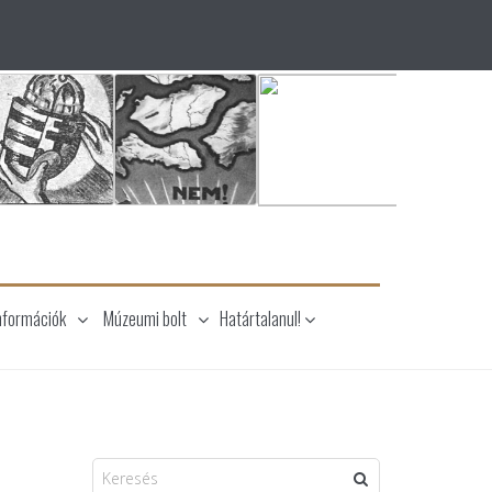
nformációk
Múzeumi bolt
Határtalanul!