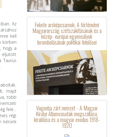
Fekete arcképcsarnok. A történelmi
iban. Az
Magyarország szétszakításának és a
itársához
közép- európai egyensúlyok
nnie kell
lerombolásának politikai felelősei
b körben
t, hogy a
eljutott
a Taurus
.
abolták.
dt, majd
va, több
 nemzeti
Vagonba zárt nemzet - A Magyar
g felé...
Királyi Államvasutak megszállása,
éves régi
kirablása és a magyar exodus 1918-
n kérünk
1920