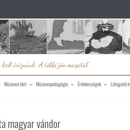
 kell őriznünk. A többi jön magától."
Múzeumi élet
Múzeumpedagógia
Érdekességek
Látogatói i
ta magyar vándor