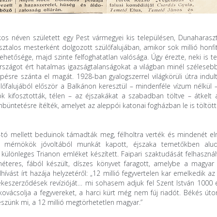
 néven született egy Pest vármegyei kis településen, Dunaharaszt
sztalos mesterként dolgozott szülőfalujában, amikor sok millió honf
ehetősége, majd szinte felfoghatatlan valósága. Úgy érezte, neki is te
szágot ért hatalmas igazságtalanságokat a világban minél széleseb
ésre szánta el magát. 1928-ban gyalogszerrel világkörüli útra indul
falujából először a Balkánon keresztül – mindenféle vízum nélkül – 
k kifosztották, télen – az éjszakákat a szabadban töltve – átkelt 
nbüntetésre ítélték, amelyet az aleppói katonai fogházban le is töltött
-tó mellett beduinok támadták meg, félholtra verték és mindenét elr
r mérnökök jóvoltából munkát kapott, éjszaka temetőkben alu
lönleges Trianon emléket készített. Faipari szaktudását felhasznál
éteres, fából készült, díszes könyvet faragott, amelybe a magyar
vást írt hazája helyzetéről: „12 millió fegyvertelen kar emelkedik az é
békeszerződések revízióját… mi sohasem adjuk fel Szent István 1000 
ácsolja a fegyvereket, a harci kürt még nem fúj riadót. Békés úto
eszünk mi, a 12 millió megtörhetetlen magyar.”