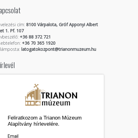
apcsolat
velezési cím:
8100 Várpalota, Gróf Apponyi Albert
get 1. Pf. 107
vbeszélő:
+36 88 372 721
ebtelefon:
+36 70 365 1920
llámposta:
latogatokozpont@trianonmuzeum.hu
írlevél