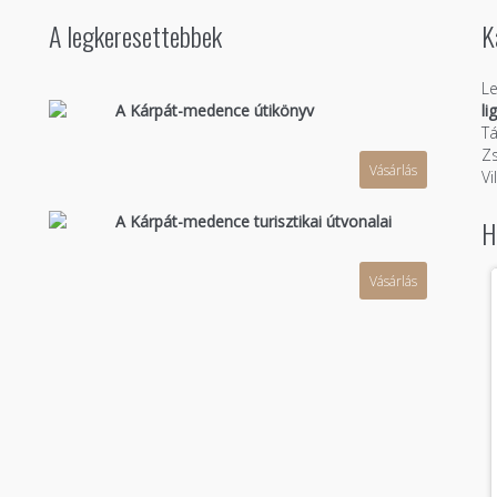
A legkeresettebbek
K
Le
A Kárpát-medence útikönyv
li
Tá
Zs
Vásárlás
n
Vi
A Kárpát-medence turisztikai útvonalai
H
Vásárlás