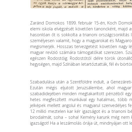
Zaránd Domokos 1899. február 15-én, Koch Domokos
elemi iskola elvégzését követően tanoncként, majd a
hasonlóan őt is sokkolta a trianoni országcsonkítás l
személyesen valamit, hogy a magyarokat és Magyaror
megismerjék. Hosszas tervezgetést követően nagy lép
magyar revízió számára támogatókat szerezzen. Szülő
egészen Rodostóig. Rodostótól délre török útonálló
hegységen, majd Szíriában letartóztatták, fél év börtö
Szabadulása után a Szentföldre indult, a Genezáreti
Ezután mégis eljutott Jeruzsálembe, ahol magya
szabadidejében minden megtakarított pénzéből egy kü
hetes megfeszített munkával egy hatalmas, több m
jelképek mellett angolul és magyarul szenvedélyes felhí
12 millió meztelen kar kér igazságot és a trianoni 
birodalmát, soha – soha! Kemény karunk még nem kov
igazságot! Ha a leszámolás órája üt, mindnyájan ott l