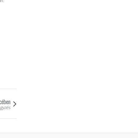
n.”
cében
gyzés