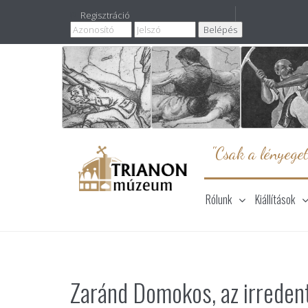
Regisztráció
"Csak a lényeget
Rólunk
Kiállítások
Zaránd Domokos, az irreden