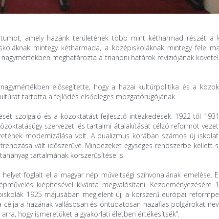
ktátumot, amely hazánk területének több mint kétharmad részét a 
piskoláknak mintegy kétharmada, a középiskoláknak mintegy fele ma
t nagymértékben meghatározta a trianoni határok revíziójának követe
nagymértékben elősegítette, hogy a hazai kultúrpolitika és a közok
kultúrát tartotta a fejlődés elsődleges mozgatórugójának.
sét szolgáló és a közoktatást fejlesztő intézkedések. 1922-től 1931
közoktatásügy szervezeti és tartalmi átalakítását célzó reformot vezet
zetének modernizálása volt. A dualizmus korában számos új iskolatí
létrehozása vált időszerűvé. Mindezeket egységes rendszerbe kellett s
 tananyag tartalmának korszerűsítése is.
s helyet foglalt el a magyar nép műveltségi színvonalának emelése. E
 népművelés kiépítésével kívánta megvalósítani. Kezdeményezésére 
piskolák 1925 májusában megjelent új, a korszerű európai reformpe
a célja a hazának vallásosan és öntudatosan hazafias polgárokat neve
arra, hogy ismeretüket a gyakorlati életben értékesítsék”.