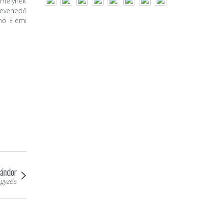
, melynek
levenedő
unó Elemi
vándor
gyzés