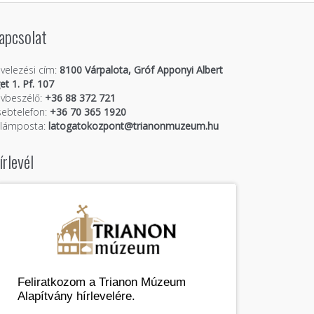
apcsolat
velezési cím:
8100 Várpalota, Gróf Apponyi Albert
get 1. Pf. 107
vbeszélő:
+36 88 372 721
ebtelefon:
+36 70 365 1920
llámposta:
latogatokozpont@trianonmuzeum.hu
írlevél