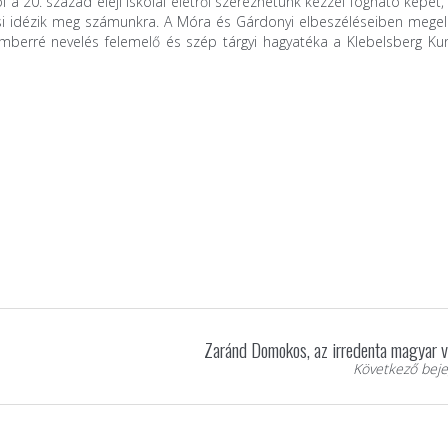
a 20. század eleji iskolai életről szerezhetünk kézzel fogható képet
ési idézik meg számunkra. A Móra és Gárdonyi elbeszéléseiben mege
s emberré nevelés felemelő és szép tárgyi hagyatéka a Klebelsberg K
Zaránd Domokos, az irredenta magyar 
Következő beje