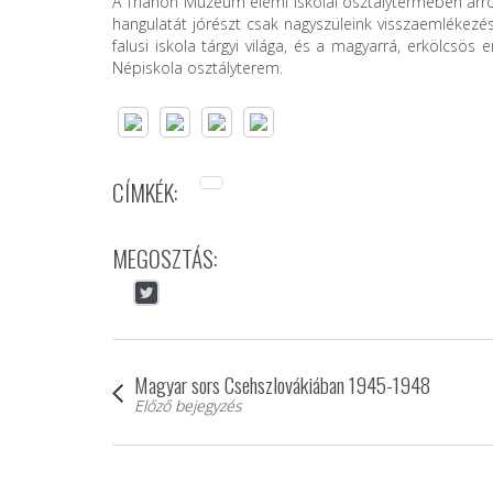
A Trianon Múzeum elemi iskolai osztálytermében arról 
hangulatát jórészt csak nagyszüleink visszaemlékez
falusi iskola tárgyi világa, és a magyarrá, erkölcsö
Népiskola osztályterem.
CÍMKÉK:
MEGOSZTÁS:
Magyar sors Csehszlovákiában 1945-1948
Előző bejegyzés