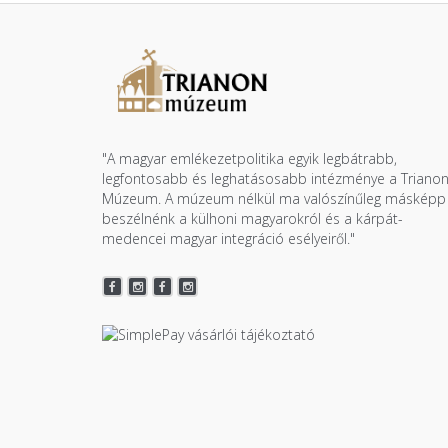
"A magyar emlékezetpolitika egyik legbátrabb,
legfontosabb és leghatásosabb intézménye a Triano
Múzeum. A múzeum nélkül ma valószínűleg másképp
beszélnénk a külhoni magyarokról és a kárpát-
medencei magyar integráció esélyeiről."