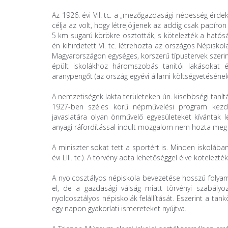
Az 1926. évi VII. tc. a „mezőgazdasági népesség érdeke
célja az volt, hogy létrejöjjenek az addig csak papíron
5 km sugarú körökre osztották, s kötelezték a hatóság
én kihirdetett VI. tc. létrehozta az országos Népiskol
Magyarországon egységes, korszerű típustervek szerint
épült iskolákhoz háromszobás tanítói lakásokat é
aranypengőt (az ország egyévi állami költségvetésének 
A nemzetiségek lakta területeken ún. kisebbségi tanítá
1927-ben széles körű népművelési program kezdő
javaslatára olyan önművelő egyesületeket kívántak lé
anyagi ráfordítással indult mozgalom nem hozta meg a
A miniszter sokat tett a sportért is. Minden iskolába
évi LIII. tc.). A törvény adta lehetőséggel élve kötelez
A nyolcosztályos népiskola bevezetése hosszú folyam
el, de a gazdasági válság miatt törvényi szabályo
nyolcosztályos népiskolák felállítását. Eszerint a tan
egy napon gyakorlati ismereteket nyújtva.