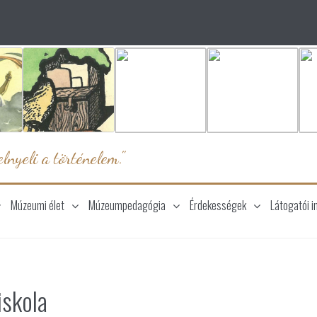
lnyeli a történelem."
Múzeumi élet
Múzeumpedagógia
Érdekességek
Látogatói i
iskola