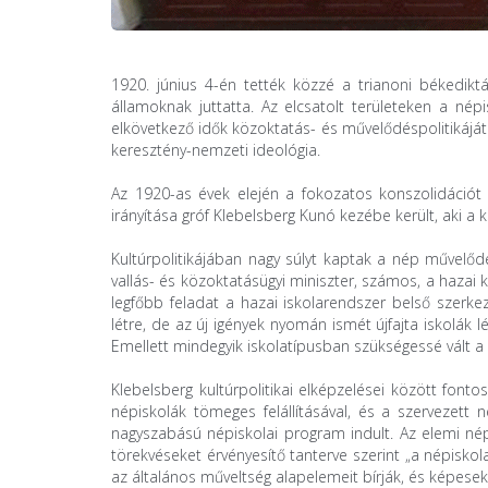
1920. június 4-én tették közzé a trianoni békedi
államoknak juttatta. Az elcsatolt területeken a né
elkövetkező idők közoktatás- és művelődéspolitikájá
keresztény-nemzeti ideológia.
Az 1920-as évek elején a fokozatos konszolidációt 
irányítása gróf Klebelsberg Kunó kezébe került, aki a 
Kultúrpolitikájában nagy súlyt kaptak a nép művelődé
vallás- és közoktatásügyi miniszter, számos, a hazai 
legfőbb feladat a hazai iskolarendszer belső szerke
létre, de az új igények nyomán ismét újfajta iskolák 
Emellett mindegyik iskolatípusban szükségessé vált a
Klebelsberg kultúrpolitikai elképzelései között fonto
népiskolák tömeges felállításával, és a szervezett
nagyszabású népiskolai program indult. Az elemi né
törekvéseket érvényesítő tanterve szerint „a népiskol
az általános műveltség alapelemeit bírják, és képesek 