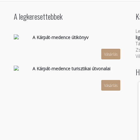
A legkeresettebbek
K
Le
A Kárpát-medence útikönyv
li
Tá
Zs
Vásárlás
n
Vi
A Kárpát-medence turisztikai útvonalai
H
Vásárlás