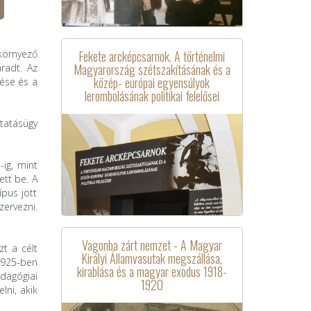
Fekete arcképcsarnok. A történelmi
környező
Magyarország szétszakításának és a
radt. Az
közép- európai egyensúlyok
lése és a
lerombolásának politikai felelősei
tatásügy
-ig, mint
ett be. A
pus jött
zervezni.
Vagonba zárt nemzet - A Magyar
zt a célt
Királyi Államvasutak megszállása,
1925-ben
kirablása és a magyar exodus 1918-
dagógiai
1920
lni, akik