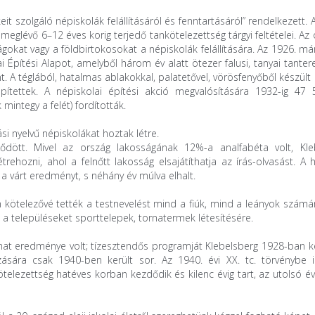
it szolgáló népiskolák felállításáról és fenntartásáról” rendelkezett. 
 meglévő 6–12 éves korig terjedő tankötelezettség tárgyi feltételei. Az
okat vagy a földbirtokosokat a népiskolák felállítására. Az 1926. má
ai Építési Alapot, amelyből három év alatt ötezer falusi, tanyai tante
. A téglából, hatalmas ablakokkal, palatetővel, vörösfenyőből készült
pítettek. A népiskolai építési akció megvalósítására 1932-ig 47
mintegy a felét) fordították.
si nyelvű népiskolákat hoztak létre.
dött. Mivel az ország lakosságának 12%-a analfabéta volt, Kle
trehozni, ahol a felnőtt lakosság elsajátíthatja az írás-olvasást. A
 várt eredményt, s néhány év múlva elhalt.
n kötelezővé tették a testnevelést mind a fiúk, mind a leányok számá
ték a településeket sporttelepek, tornatermek létesítésére.
at eredménye volt; tízesztendős programját Klebelsberg 1928-ban ké
zására csak 1940-ben került sor. Az 1940. évi XX. tc. törvénybe i
kötelezettség hatéves korban kezdődik és kilenc évig tart, az utolsó é