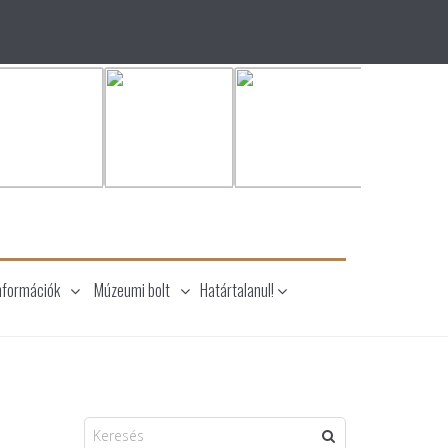
nformációk
Múzeumi bolt
Határtalanul!