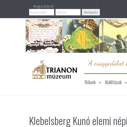
Regisztráció
"A csüggedőket e
Rólunk
Kiállítások
Klebelsberg Kunó elemi nép