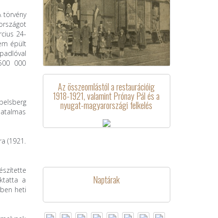
A törvény
 országot
rcius 24-
rem épült
 padlóval
 500 000
Az összeomlástól a restaurációig
1918-1921, valamint Prónay Pál és a
belsberg
nyugat-magyarországi felkelés
 hatalmas
ra (1921.
szítette
Naptárak
ktatta a
vben heti