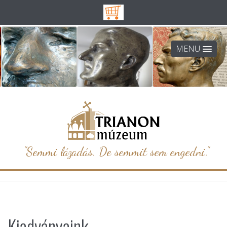
MENU
"Semmi lázadás. De semmit sem engedni."
Kiadványaink