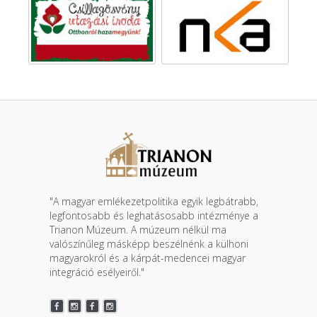
"A magyar emlékezetpolitika egyik legbátrabb,
legfontosabb és leghatásosabb intézménye a
Trianon Múzeum. A múzeum nélkül ma
valószínűleg másképp beszélnénk a külhoni
magyarokról és a kárpát-medencei magyar
integráció esélyeiről."