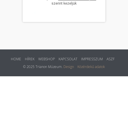
HOME
HÍREK
WEBSHOP
KAPCSOLAT
IMPRESSZUM
ASZF
© 2025 Trianon Múzeum.
Design
Közérdekű adatok