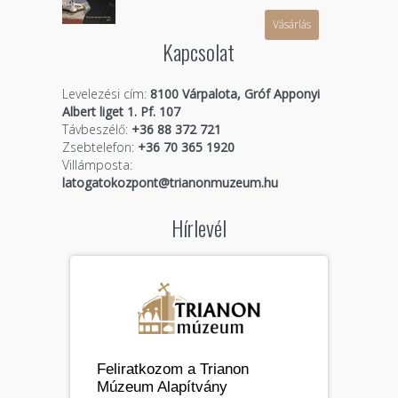
Vásárlás
Kapcsolat
Levelezési cím:
8100 Várpalota, Gróf Apponyi
Albert liget 1. Pf. 107
Távbeszélő:
+36 88 372 721
Zsebtelefon:
+36 70 365 1920
Villámposta:
latogatokozpont@trianonmuzeum.hu
Hírlevél