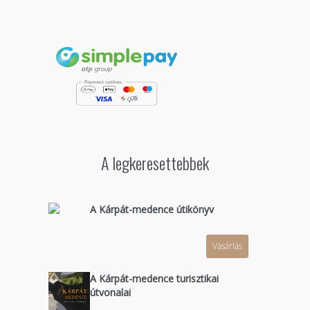
A legkeresettebbek
A Kárpát-medence útikönyv
Vásárlás
A Kárpát-medence turisztikai
útvonalai