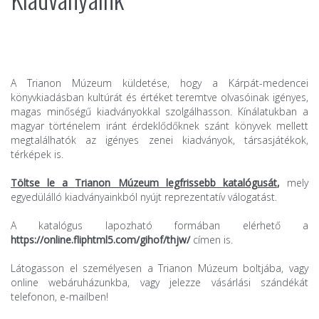
A Trianon Múzeum küldetése, hogy a Kárpát-medencei
könyvkiadásban kultúrát és értéket teremtve olvasóinak igényes,
magas minőségű kiadványokkal szolgálhasson. Kínálatukban a
magyar történelem iránt érdeklődőknek szánt könyvek mellett
megtalálhatók az igényes zenei kiadványok, társasjátékok,
térképek is.
Töltse le a
Trianon Múzeum legfrissebb katalógusát
,
mely
egyedülálló kiadványainkból nyújt reprezentatív válogatást.
A katalógus lapozható formában elérhető a
https://online.fliphtml5.com/gihof/thjw/
címen is.
Látogasson el személyesen a Trianon Múzeum boltjába, vagy
online webáruházunkba, vagy jelezze vásárlási szándékát
telefonon, e-mailben!