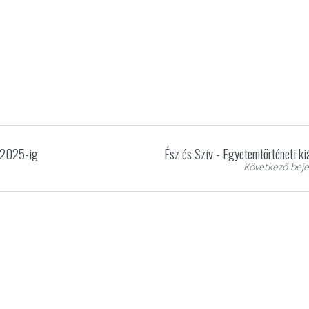
l 2025-ig
Ész és Szív - Egyetemtörténeti kiá
Következő beje