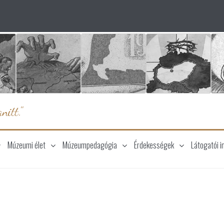
nitt."
Múzeumi élet
Múzeumpedagógia
Érdekességek
Látogatói i