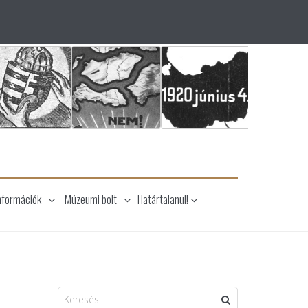
nformációk
Múzeumi bolt
Határtalanul!