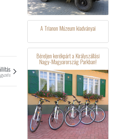
A Trianon Múzeum kiadványai
Béreljen kerékpárt a Királyszállási
Nagy-Magyarország Parkban!
llítás
gyzés