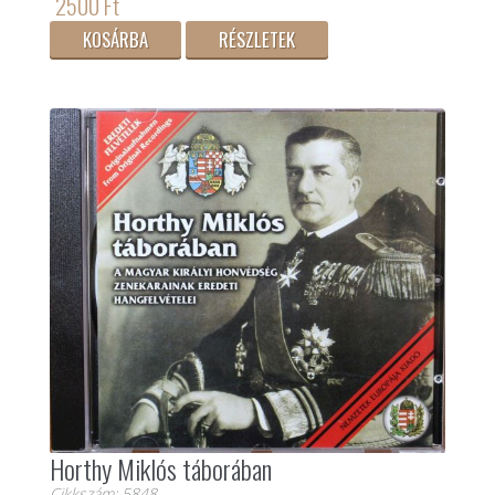
2500 Ft
KOSÁRBA
RÉSZLETEK
Horthy Miklós táborában
Cikkszám: 5848