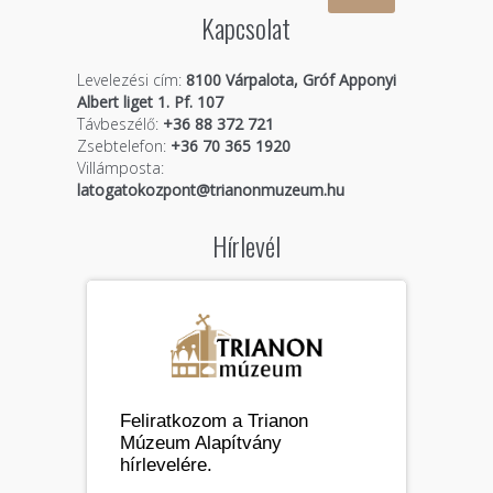
Kapcsolat
Levelezési cím:
8100 Várpalota, Gróf Apponyi
Albert liget 1. Pf. 107
Távbeszélő:
+36 88 372 721
Zsebtelefon:
+36 70 365 1920
Villámposta:
latogatokozpont@trianonmuzeum.hu
Hírlevél