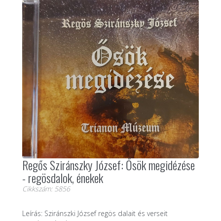
Regős Sziránszky József: Ősök megidézése
- regösdalok, énekek
Cikkszám: 5856
Leírás: Sziránszki József regös dalait és verseit