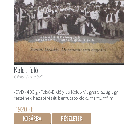
Kelet felé
Cikkszám: 5881
-DVD -400 g -Felső-Erdély és Kelet-Magyarország egy
részének hazatérését bemutató dokumentumfilm
1920 Ft
KOSÁRBA
RÉSZLETEK