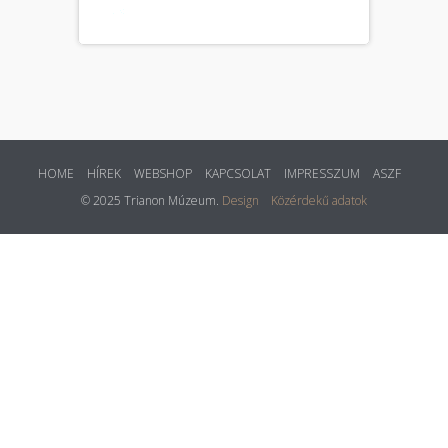
HOME
HÍREK
WEBSHOP
KAPCSOLAT
IMPRESSZUM
ASZF
© 2025 Trianon Múzeum.
Design
Közérdekű adatok