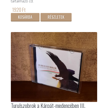
tartalmazó cd.
1920 Ft
KOSÁRBA
RÉSZLETEK
Turulszobrok a Kárpát-medencében III.