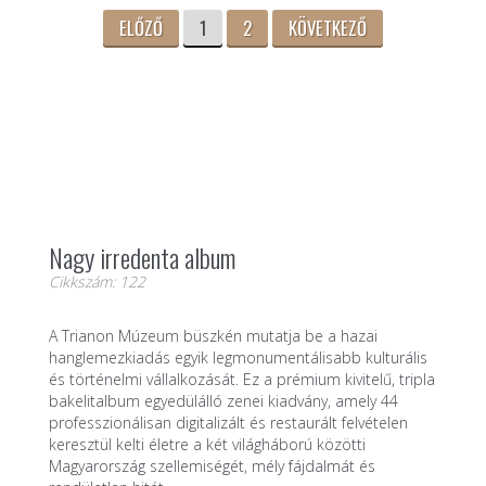
ELŐZŐ
1
2
KÖVETKEZŐ
Nagy irredenta album
Cikkszám: 122
A Trianon Múzeum büszkén mutatja be a hazai
hanglemezkiadás egyik legmonumentálisabb kulturális
és történelmi vállalkozását. Ez a prémium kivitelű, tripla
bakelitalbum egyedülálló zenei kiadvány, amely 44
professzionálisan digitalizált és restaurált felvételen
keresztül kelti életre a két világháború közötti
Magyarország szellemiségét, mély fájdalmát és