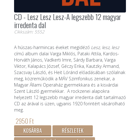
CD - Lesz Lesz Lesz-A legszebb 12 magyar
irredenta dal
Cikkszám: 5552
A húszas-harmincas éveket megidéző
Lesz, lesz, lesz
című album dalai Varga Miklós, Pataki Attila, Kardos-
Horváth János, Vadkerti Imre, Sárdy Barbara, Varga
Viktor, Kalapács József, Géczy Erika, Kautzky Armand,
Szacsvay László, és Heit Lóránd előadásában szólalnak
meg, közreműködik a MÁV Szimfonikus zenekar, a
Magyar Állami Operaház gyermekkara és a kisvárdai
Szent László gyermekkar. A rockzenei alapokra
helyezett 12 legszebb magyar irredenta dalt tartalmazó
CD az árával is üzen, ugyanis 1920 forintért vásárolható
meg.
2950 Ft
KOSÁRBA
RÉSZLETEK