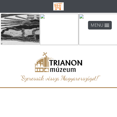
MENU
"Szeressük vissza Magyarországot!"