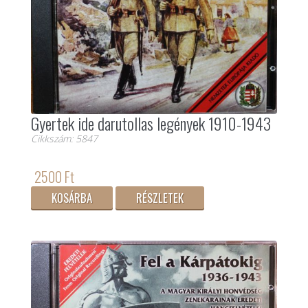
Gyertek ide darutollas legények 1910-1943
Cikkszám: 5847
2500 Ft
KOSÁRBA
RÉSZLETEK