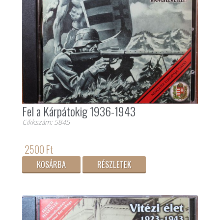
Fel a Kárpátokig 1936-1943
Cikkszám: 5845
2500 Ft
KOSÁRBA
RÉSZLETEK