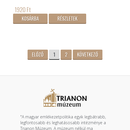
1920 Ft
KOSÁRBA
RÉSZLETEK
ELŐZŐ
1
2
KÖVETKEZŐ
"A magyar emlékezetpolitika egyik legbátrabb,
legfontosabb és leghatásosabb intézménye a
Trianon Múzeum. A múzeum nélkül ma