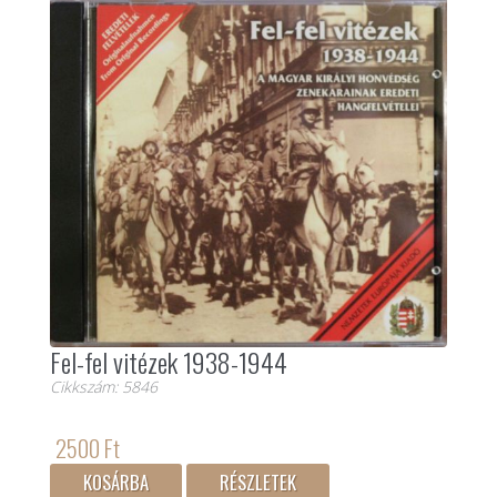
Fel-fel vitézek 1938-1944
Cikkszám: 5846
2500 Ft
KOSÁRBA
RÉSZLETEK